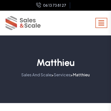
06 13 73 81 27
Matthieu
Sales And Scale
Services
Matthieu
>
>